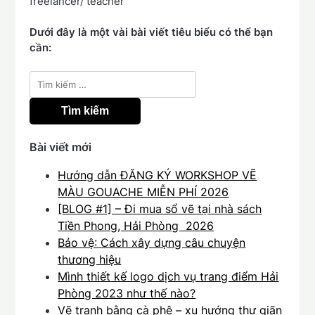
freelancer/ teacher
Dưới đây là một vài bài viết tiêu biểu có thể bạn
cần:
Tìm
kiếm
cho:
Bài viết mới
Hướng dẫn ĐĂNG KÝ WORKSHOP VẼ
MÀU GOUACHE MIỄN PHÍ 2026
[BLOG #1] – Đi mua sổ vẽ tại nhà sách
Tiền Phong, Hải Phòng 2026
Bảo vệ: Cách xây dựng câu chuyện
thương hiệu
Mình thiết kế logo dịch vụ trang điểm Hải
Phòng 2023 như thế nào?
Vẽ tranh bằng cà phê – xu hướng thư giãn