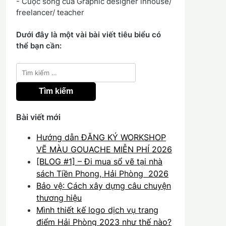
- Cuộc sống của Graphic designer inhouse/
freelancer/ teacher
Dưới đây là một vài bài viết tiêu biểu có
thể bạn cần:
Tìm
kiếm
cho:
Bài viết mới
Hướng dẫn ĐĂNG KÝ WORKSHOP
VẼ MÀU GOUACHE MIỄN PHÍ 2026
[BLOG #1] – Đi mua sổ vẽ tại nhà
sách Tiền Phong, Hải Phòng 2026
Bảo vệ: Cách xây dựng câu chuyện
thương hiệu
Mình thiết kế logo dịch vụ trang
điểm Hải Phòng 2023 như thế nào?