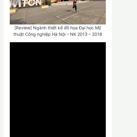
[Review] Ngành thiết kế đồ họa Đại học Mỹ
thuật Công nghiệp Hà Nội – NK 2013 – 2018