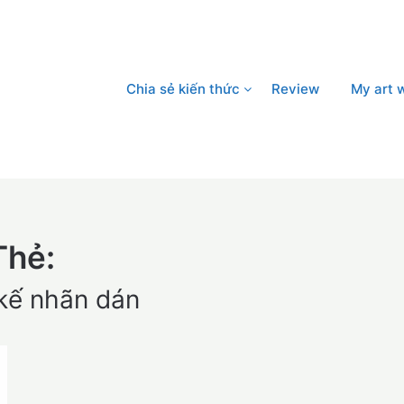
Chia sẻ kiến thức
Review
My art 
Thẻ:
 kế nhãn dán