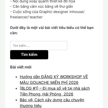
- Nội dung xoay quanh thiết kế đồ họa
- Cân bằng cảm xúc bằng vẽ thư giãn
- Cuộc sống của Graphic designer inhouse/
freelancer/ teacher
Dưới đây là một vài bài viết tiêu biểu có thể bạn
cần:
Tìm
kiếm
cho:
Bài viết mới
Hướng dẫn ĐĂNG KÝ WORKSHOP VẼ
MÀU GOUACHE MIỄN PHÍ 2026
[BLOG #1] – Đi mua sổ vẽ tại nhà sách
Tiền Phong, Hải Phòng 2026
Bảo vệ: Cách xây dựng câu chuyện
thương hiệu