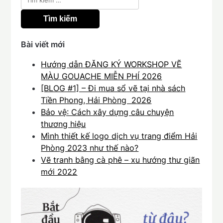
kiếm
cho:
Bài viết mới
Hướng dẫn ĐĂNG KÝ WORKSHOP VẼ
MÀU GOUACHE MIỄN PHÍ 2026
[BLOG #1] – Đi mua sổ vẽ tại nhà sách
Tiền Phong, Hải Phòng 2026
Bảo vệ: Cách xây dựng câu chuyện
thương hiệu
Mình thiết kế logo dịch vụ trang điểm Hải
Phòng 2023 như thế nào?
Vẽ tranh bằng cà phê – xu hướng thư giãn
mới 2022