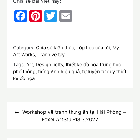
Chia sẻ bài viết này:
Facebook
Pinterest
Twitter
Email
Category:
Chia sẻ kiến thức
,
Lớp học của tôi
,
My
Art Works
,
Tranh vẽ tay
Tags:
Art
,
Design
,
ielts
,
thiết kế đồ họa trung học
phổ thông
,
tiếng Anh hiệu quả
,
tự luyện tư duy thiết
kế đồ họa
Điều
hướng
Workshop vẽ tranh thư giãn tại Hải Phòng –
Foxei ArtStu -13.3.2022
bài
viết