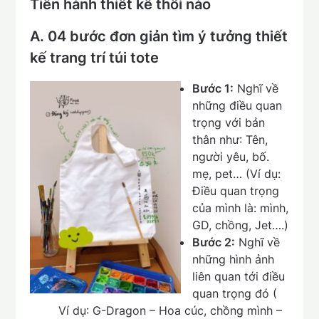
Tiến hành thiết kế thôi nào
A. 04 bước đơn giản tìm ý tưởng thiết
kế trang trí túi tote
Bước 1:
Nghĩ về
những điều quan
trọng với bản
thân như: Tên,
người yêu, bố.
mẹ, pet… (Ví dụ:
Điều quan trọng
của mình là: mình,
GD, chồng, Jet….)
Bước 2:
Nghĩ về
những hình ảnh
liên quan tới điều
quan trọng đó (
Ví dụ: G-Dragon – Hoa cúc, chồng mình –